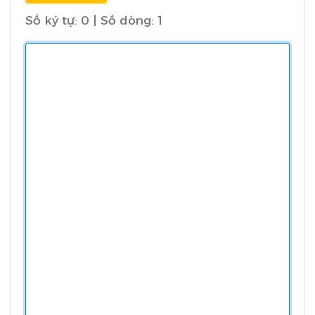
Số ký tự: 0
|
Số dòng: 1